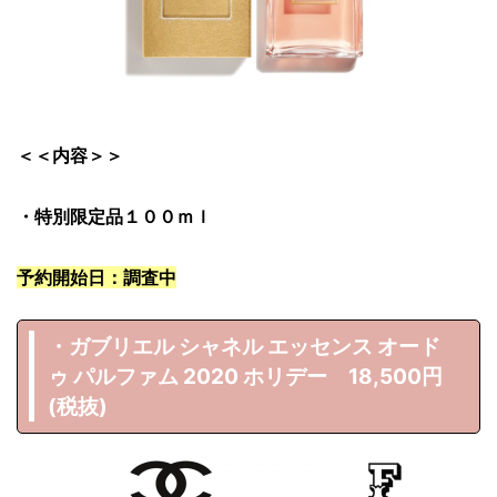
＜＜内容＞＞
・特別限定品１００ｍｌ
予約開始日：調査中
・ガブリエル シャネル エッセンス オード
ゥ パルファム 2020 ホリデー 18,500円
(税抜)