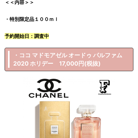
＜＜内容＞＞
・特別限定品１００ｍｌ
予約開始日：調査中
・ココ マドモアゼル オードゥ パルファム
2020 ホリデー 17,000円(税抜)