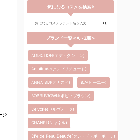
気になるコスメを検索♪
ブランド一覧＜A～Z順＞
ADDICTION(アディクション)
Amplitude(アンプリチュード)
ANNA SUI(アナスイ)
B.A(ビーエー)
BOBBI BROWN(ボビィブラウン)
Celvoke(セルヴォーク)
ージ
CHANEL(シャネル)
Cl'e de Peau Beaut'e(クレ・ド・ポーボーテ)