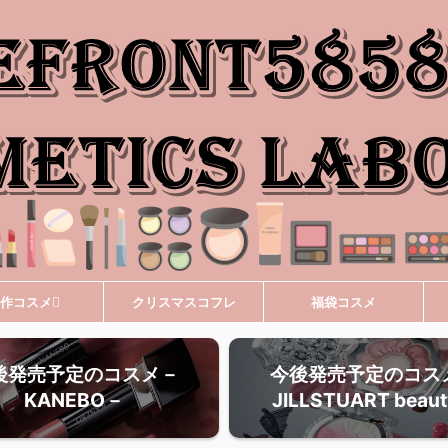
作コスメ
クリスマスコフレ
福袋コスメ
後発売予定のコスメ－
今後発売予定のコス
KANEBO－
JILLSTUART beau