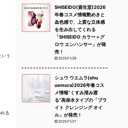
SHISEIDO(資生堂)2026
年春コスメ情報艶めきと
血色感で、上質な立体感
を生み出してくれる
「SHISEIDO カラー＋グ
ロウ エンハンサー」が発
売！
という
2025/11/28
シュウ ウエムラ(shu
uemura)2026年春コス
メ情報“くすみ澄み渡
る”高保水タイプの「ブラ
イト クレンジング オイ
われる
ル」が発売！
2025/11/27