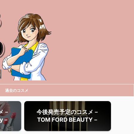
過去のコスメ
メ－
今後発売予定のコスメ－
ty－
TOM FORD BEAUTY－