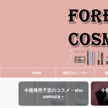
HOME
発売日カレンダー
新
今後発売予定のコスメ－shu
今
uemura－