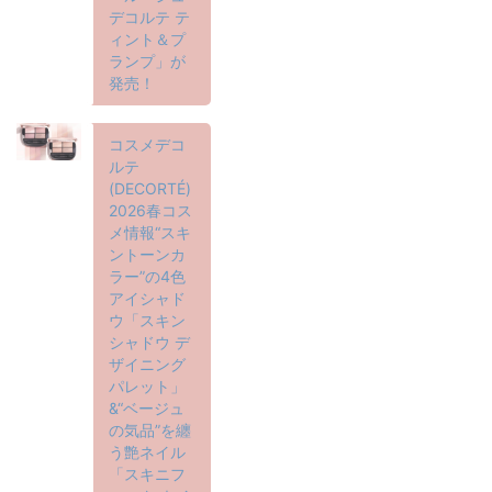
デコルテ テ
ィント＆プ
ランプ」が
発売！
コスメデコ
ルテ
(DECORTÉ)
2026春コス
メ情報“スキ
ントーンカ
ラー”の4色
アイシャド
ウ「スキン
シャドウ デ
ザイニング
パレット」
&“ベージュ
の気品”を纏
う艶ネイル
「スキニフ