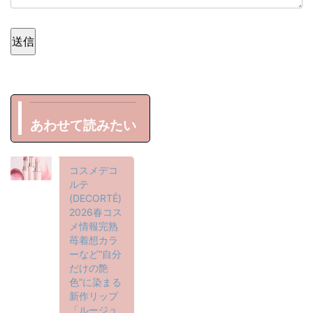
送信
あわせて読みたい
コスメデコ
ルテ
(DECORTÉ)
2026春コス
メ情報完熟
苺着想カラ
ーなど“自分
だけの艶
色”に染まる
新作リップ
「ルージュ