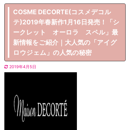
COSME DECORTE(コスメデコル
テ)2019年春新作1月16日発売！「シ
ークレット オーロラ スペル」最
新情報をご紹介｜大人気の「アイグ
ロウジェム」の人気の秘密
2019年4月5日