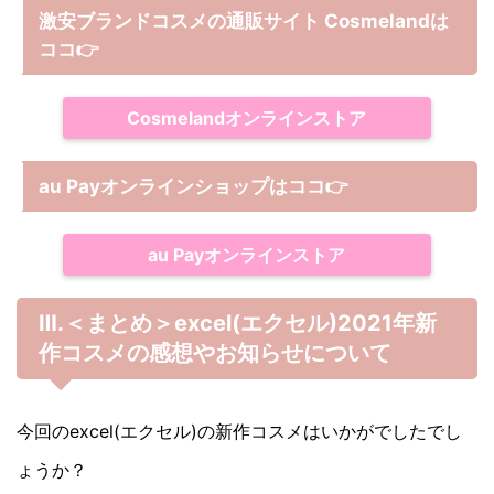
激安ブランドコスメの通販サイト Cosmelandは
ココ
👉
Cosmelandオンラインストア
au Payオンラインショップは
ココ
👉
au Payオンラインストア
Ⅲ.＜まとめ＞excel(エクセル)2021年新
作コスメの感想やお知らせについて
今回のexcel(エクセル)の新作コスメはいかがでしたでし
ょうか？