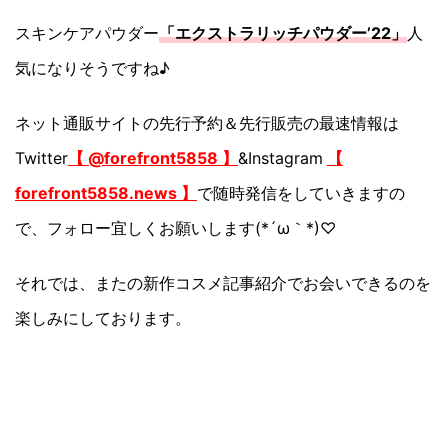
スキンケアパウダー
「エクストラリッチパウダー’22」
人
気になりそうですね♪
ネット通販サイトの先行予約＆先行販売の最速情報は
Twitter
【 @forefront5858 】
&Instagram
【
forefront5858.news 】
で随時発信をしていきますの
で、フォロー宜しくお願いします(*´ω｀*)♡
それでは、またの新作コスメ記事紹介でお会いできるのを
楽しみにしております。