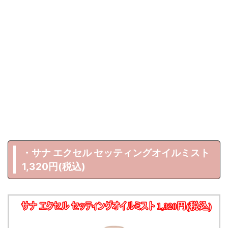
・サナ エクセル セッティングオイルミスト
1,320円(税込)