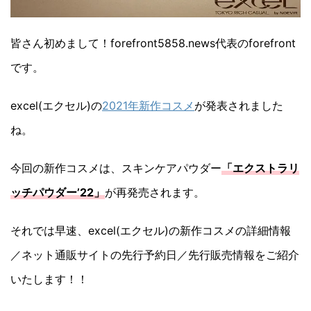
皆さん初めまして！forefront5858.news代表のforefront
です。
excel(エクセル)の
2021年新作コスメ
が発表されました
ね。
今回の新作コスメは、スキンケアパウダー
「エクストラリ
ッチパウダー’22」
が再発売されます。
それでは早速、excel(エクセル)の新作コスメの詳細情報
／ネット通販サイトの先行予約日／先行販売情報をご紹介
いたします！！