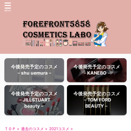
今後発売予定のコスメ
今後発売予定のコスメ
－shu uemura－
－KANEBO－
今後発売予定のコスメ
今後発売予定のコスメ
－JILLSTUART
－TOM FORD
beauty－
BEAUTY－
ＴＯＰ
>
過去のコスメ
>
2021コスメ
>