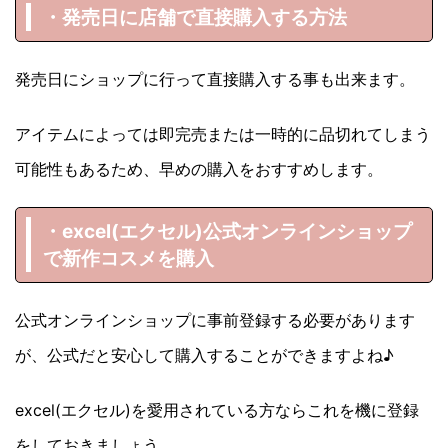
・発売日に店舗で直接購入する方法
発売日にショップに行って直接購入する事も出来ます。
アイテムによっては即完売または一時的に品切れてしまう
可能性もあるため、早めの購入をおすすめします。
・excel(エクセル)
公式オンラインショップ
で新作コスメを購入
公式オンラインショップに事前登録する必要があります
が、公式だと安心して購入することができますよね♪
excel(エクセル)を愛用されている方ならこれを機に登録
をしておきましょう。