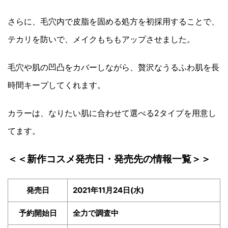
さらに、毛穴内で皮脂を固める処方を初採用することで、
テカリを防いで、メイクもちもアップさせました。
毛穴や肌の凹凸をカバーしながら、贅沢なうるふわ肌を長
時間キープしてくれます。
カラーは、なりたい肌に合わせて選べる2タイプを用意し
てます。
＜＜新作コスメ発売日・発売先の情報一覧＞＞
発売日
2021年11月24日(水)
予約開始日
全力で調査中