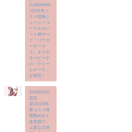
(CANMAKE
)2025冬コ
スメ情報ジ
ューシーコ
ーラルのハ
ート柄チー
ク「パウダ
ーチーク
ス」＆ミル
キーピーチ
の「クリー
ムチーク」
が発売！
SHISEIDO(
資生
堂)2026年
春コスメ情
報艶めきと
血色感で、
上質な立体