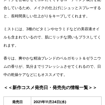
合しているため、メイクの仕上げにシュッとスプレーする
と、長時間美しい仕上がりをキープしてくれます。
ミストには、3種のビタミンやセラミドなどの美容液オイ
ルも含まれているので、肌にリッチな潤いもプラスしてく
れます。
香りは、爽やかな精油ブレンドのベルガモット＆ゼラニウ
ムの香りが、気分までリフレッシュさせてくれるので、日
中の乾燥ケアなどにもオススメです。
＜＜新作コスメ発売日・発売先の情報一覧＞＞
発売日
2021年11月24日(水)