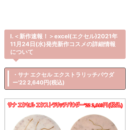
Ⅰ.＜新作速報！＞excel(エクセル)2021年
11月24日(水)発売新作コスメの詳細情報
について
・サナ エクセル エクストラリッチパウダ
ー’22 2,640円(税込)