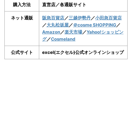
購入方法
直営店／各通販サイト
ネット通販
阪急百貨店
／
三越伊勢丹
／
小田急百貨店
／
大丸松坂屋
／
＠cosme SHOPPING
／
Amazon
／
楽天市場
／
Yahoo!ショッピン
グ
／
Cosmeland
公式サイト
excel(エクセル)公式オンラインショップ