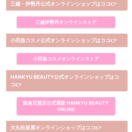
三越・伊勢丹公式オンラインショップはココ👉
三越伊勢丹オンラインストア
小田急コスメ公式オンラインショップはココ👉
小田急コスメオンラインストア
HANKYU BEAUTY公式オンラインショップはコ
コ
👉
阪急百貨店公式通販 HANKYU BEAUTY
ONLINE
大丸松坂屋オンラインショップは
ココ
👉