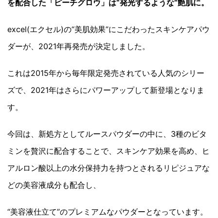
を配合した「ピーチグロウ」は“発光するような”艶肌に。
excel(エクセル)の“美肌効果”にこだわったスキンケアパウ
ダーが、2021年再発売が決定しました。
これは2015年から毎年限定発売されている人気のシリー
ズで、2021年はさらにパワーアップして新登場となりま
す。
今回は、新処方としてルースパウダーの中に、3種のビタ
ミンを贅沢に配合することで、スキンケア効果を高め、ヒ
アルロン酸以上の水分保持力を持つとされるリピジュアな
どの美容液成分も配合し、
“美容液仕立て”のプレミアムなパウダーとなっています。