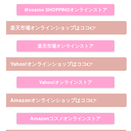
＠cosme SHOPPINGオンラインストア
楽天市場オンラインショップはココ
👉
楽天市場オンラインストア
Yahoo!オンラインショップは
ココ
👉
Yahoo!オンラインストア
Amazonオンラインショップは
ココ
👉
Amazonコスメオンラインストア