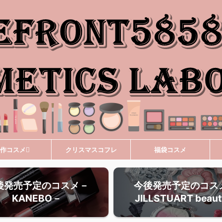
作コスメ
クリスマスコフレ
福袋コスメ
後発売予定のコスメ－
今後発売予定のコス
KANEBO－
JILLSTUART beau