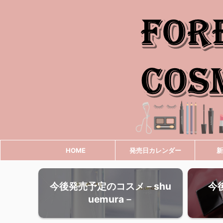
HOME
発売日カレンダー
新
今後発売予定のコスメ－shu
今
uemura－