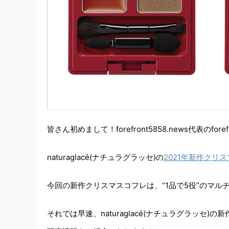
皆さん初めまして！forefront5858.news代表のfore
naturaglacé(ナチュラグラッセ)の
2021年新作クリ
今回の新作クリスマスコフレは、“1品で5役”のマル
それでは早速、naturaglacé(ナチュラグラッ