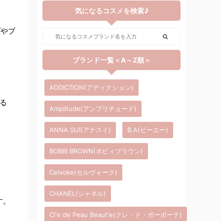
気になるコスメを検索♪
プやブ
ブランド一覧＜A～Z順＞
ADDICTION(アディクション)
る
Amplitude(アンプリチュード)
ANNA SUI(アナスイ)
B.A(ビーエー)
BOBBI BROWN(ボビィブラウン)
Celvoke(セルヴォーク)
CHANEL(シャネル)
す。
Cl'e de Peau Beaut'e(クレ・ド・ポーボーテ)