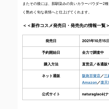
またその後には、肌馴染みの良いカラーパウダー2
く艶めく旬な表情へと仕上げてくれます。
＜＜新作コスメ発売日・発売先の情報一覧
発売日
2021年10月15日
予約開始日
全力で調査中
購入方法
直営店／各通販
ネット通販
阪急百貨店
／
三
Amazon
／
楽天
公式サイト
naturagla