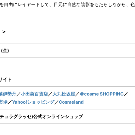
種を自由にレイヤードして、目元に自然な陰影をもたらしながら、
＞＞
(金)
サイト
越伊勢丹
／
小田急百貨店
／
大丸松坂屋
／
＠cosme SHOPPING
／
市場
／
Yahoo!ショッピング
／
Cosmeland
cé(ナチュラグラッセ)公式オンラインショップ