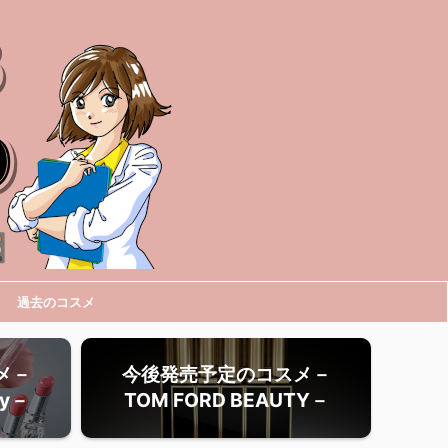
過去のコスメ
メ－
今後発売予定のコスメ－
ty－
TOM FORD BEAUTY－