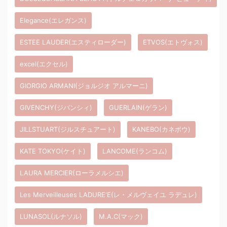
Elegance(エレガンス)
ESTEE LAUDER(エスティローダー)
ETVOS(エトヴォス)
excel(エクセル)
GIORGIO ARMANI(ジョルジオ アルマーニ)
GIVENCHY(ジバンシィ)
GUERLAIN(ゲラン)
JILLSTUART(ジルスチュアート)
KANEBO(カネボウ)
KATE TOKYO(ケイト)
LANCOME(ランコム)
LAURA MERCIER(ローラメルシエ)
Les Merveilleuses LADURE'E(レ・メルヴェイユ ラデュレ)
LUNASOL(ルナソル)
M.A.C(マック)