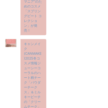
マニア”のた
めのコスメ
「スプリン
グビート コ
レクショ
ン」が発
売！
キャンメイ
ク
(CANMAKE
)2025冬コ
スメ情報ジ
ューシーコ
ーラルのハ
ート柄チー
ク「パウダ
ーチーク
ス」＆ミル
キーピーチ
の「クリー
ムチーク」