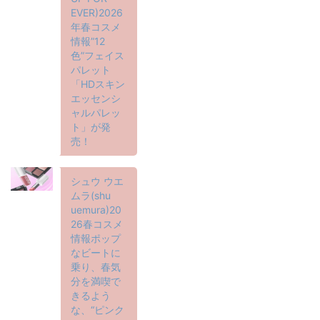
EVER)2026
年春コスメ
情報”12
色”フェイス
パレット
「HDスキン
エッセンシ
ャルパレッ
ト」が発
売！
シュウ ウエ
ムラ(shu
uemura)20
26春コスメ
情報ポップ
なビートに
乗り、春気
分を満喫で
きるよう
な、“ピンク