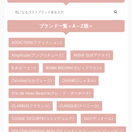
ブランド一覧＜A～Z順＞
ADDICTION(アディクション)
Amplitude(アンプリチュード)
ANNA SUI(アナスイ)
B.A(ビーエー)
BOBBI BROWN(ボビィブラウン)
Celvoke(セルヴォーク)
CHANEL(シャネル)
Cl'e de Peau Beaut'e(クレ・ド・ポーボーテ)
CLARINS(クラランス)
CLINIQUE(クリニーク)
COSME DECORTE(コスメデコルテ)
Dior(ディオール)
DOLCE&GABBANA BEAUTY(ドルチェ＆ガッバーナ ビューティ)