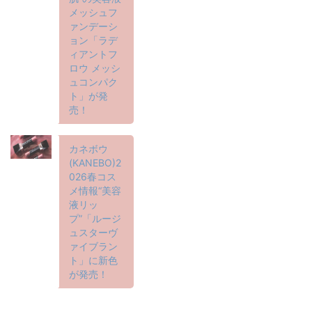
メッシュフ
ァンデーシ
ョン「ラデ
ィアントフ
ロウ メッシ
ュコンパク
ト」が発
売！
カネボウ
(KANEBO)2
026春コス
メ情報“美容
液リッ
プ”「ルージ
ュスターヴ
ァイブラン
ト」に新色
が発売！