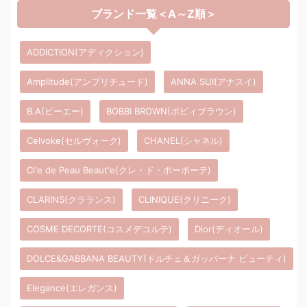
ブランド一覧＜A～Z順＞
ADDICTION(アディクション)
Amplitude(アンプリチュード)
ANNA SUI(アナスイ)
B.A(ビーエー)
BOBBI BROWN(ボビィブラウン)
Celvoke(セルヴォーク)
CHANEL(シャネル)
Cl'e de Peau Beaut'e(クレ・ド・ポーボーテ)
CLARINS(クラランス)
CLINIQUE(クリニーク)
COSME DECORTE(コスメデコルテ)
Dior(ディオール)
DOLCE&GABBANA BEAUTY(ドルチェ＆ガッバーナ ビューティ)
Elegance(エレガンス)