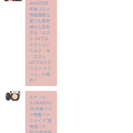
(est)2026
年春コスメ
情報過酷な
夏でも紫外
線から肌を
守る「エス
ト UVプロ
テクション
ミルク」＆
「エスト
UVプロテク
ション クリ
ーム」が発
売！
ルナソル
(LUNASOL)
2026春コス
メ情報ベー
スメイク“透
明感ツヤ
肌”の美容液