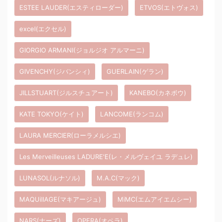
ESTEE LAUDER(エスティローダー)
ETVOS(エトヴォス)
excel(エクセル)
GIORGIO ARMANI(ジョルジオ アルマーニ)
GIVENCHY(ジバンシィ)
GUERLAIN(ゲラン)
JILLSTUART(ジルスチュアート)
KANEBO(カネボウ)
KATE TOKYO(ケイト)
LANCOME(ランコム)
LAURA MERCIER(ローラメルシエ)
Les Merveilleuses LADURE'E(レ・メルヴェイユ ラデュレ)
LUNASOL(ルナソル)
M.A.C(マック)
MAQUillAGE(マキアージュ)
MiMC(エムアイエムシー)
NARS(ナーズ)
OPERA(オペラ)