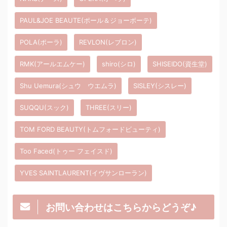
PAUL&JOE BEAUTE(ポール＆ジョーボーテ)
POLA(ポーラ)
REVLON(レブロン)
RMK(アールエムケー)
shiro(シロ)
SHISEIDO(資生堂)
Shu Uemura(シュウ ウエムラ)
SISLEY(シスレー)
SUQQU(スック)
THREE(スリー)
TOM FORD BEAUTY(トムフォードビューティ)
Too Faced(トゥー フェイスド)
YVES SAINTLAURENT(イヴサンローラン)
お問い合わせはこちらからどうぞ♪